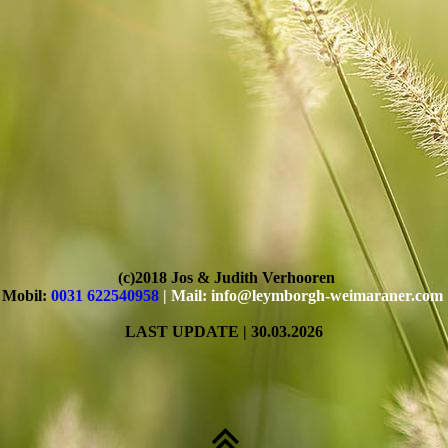
(c)2018 Jos & Judith Verhooren
Mobil:
0031 622540958
| Mail: info@leymborgh-weimaraner.com
LAST UPDATE | 30
.03
.2026