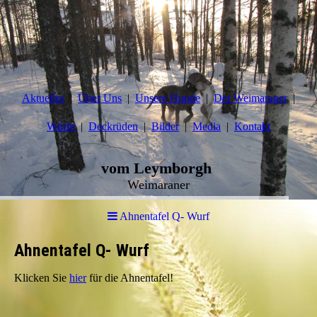
Aktuelles
Über Uns
Unsere Hunde
Der Weimaraner
Würfe
Deckrüden
Bilder
Media
Kontakt
vom Leymborgh
Weimaraner
Ahnentafel Q- Wurf
Ahnentafel Q- Wurf
Klicken Sie
hier
für die Ahnentafel!