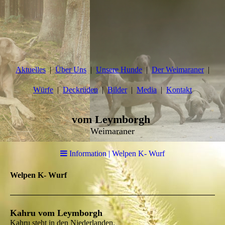
Aktuelles
Über Uns
Unsere Hunde
Der Weimaraner
Würfe
Deckrüden
Bilder
Media
Kontakt
vom Leymborgh
Weimaraner
Information | Welpen K- Wurf
Welpen K- Wurf
Kahru vom Leymborgh
Kahru steht in den Niederlanden.