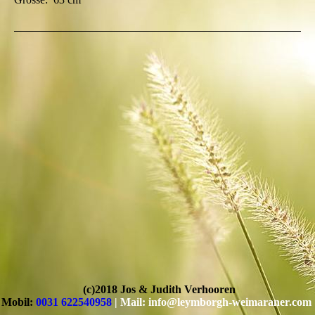
(c)2018 Jos & Judith Verhooren
Mobil:
0031 622540958
| Mail: info@leymborgh-weimaraner.com