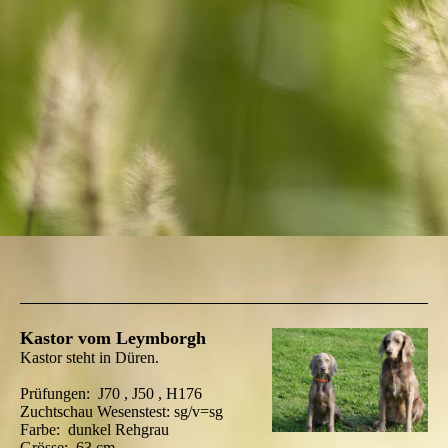
Kastor vom Leymborgh
Kastor steht in Düren.
Prüfungen:
J70 , J50 , H176
Zuchtschau Wesenstest:
sg/v=sg
Farbe:
dunkel Rehgrau
Grösse:
63 cm