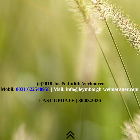
(c)2018 Jos & Judith Verhooren
Mobil:
0031 622540958
| Mail: info@leymborgh-weimaraner.com
LAST UPDATE | 30
.03
.2026