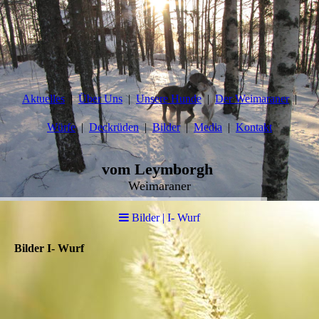
Aktuelles
Über Uns
Unsere Hunde
Der Weimaraner
Würfe
Deckrüden
Bilder
Media
Kontakt
vom Leymborgh
Weimaraner
Bilder | I- Wurf
Bilder I- Wurf